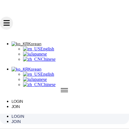
콘텐츠로 건너뛰기
Korean
English
Japanese
Chinese
Korean
English
Korean
Japanese
English
Chinese
Japanese
Chinese
Korean
English
Japanese
Chinese
LOGIN
한 번의 선택,
JOIN
LOGIN
오래도록
JOIN