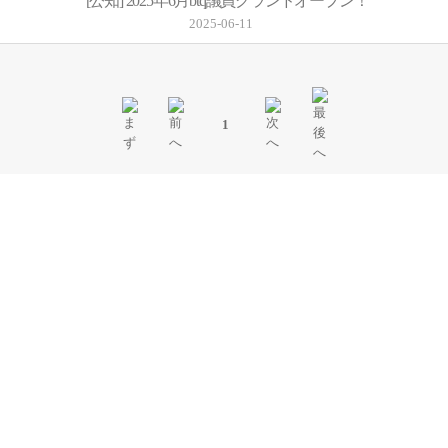
[公知]
2025年6月btq議員グランドオープン！
2025-06-11
1
PREMIUM INTERIOR
BTQ CLINIC
INTERIOR
ビティキュー議員は豪華で快適なインテリアで、快適な施術体験を提供しま
す。.