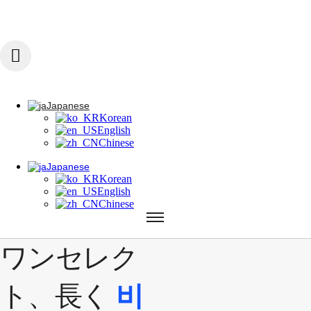
콘텐츠로 건너뛰기
Japanese
Korean
English
Chinese
Japanese
Korean
Japanese
English
Korean
Chinese
English
Chinese
Japanese
Korean
English
Chinese
ワンセレク
ト、長く
비