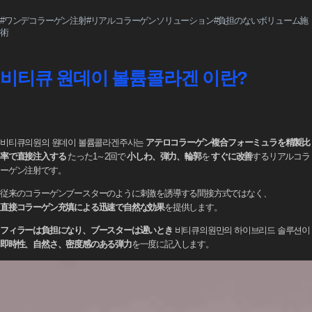
#ワンデコラーゲン注射#リアルコラーゲンソリューション#負担のないボリューム施
術
비티큐 원데이 볼륨콜라겐 이란?
비티큐의원의 원데이 볼륨콜라겐주사는
アテロコラーゲン複合フォーミュラを精製比
率で直接注入する
たった1～2回で
小しわ、弾力、輪郭
を
すぐに改善
するリアルコラ
ーゲン注射です。
従来のコラーゲンブースターのように刺激を誘導する間接方式ではなく、
直接コラーゲン充填による迅速で自然な効果
を提供します。
フィラーは負担になり、ブースターは遅いとき
비티큐의원만의 하이브리드 솔루션이
即時性、自然さ、密度感のある弾力
を一度に記入します。