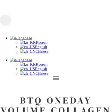
콘텐츠로 건너뛰기
Japanese
Korean
English
Chinese
Japanese
Korean
Japanese
English
Korean
Chinese
English
Chinese
Japanese
Korean
English
Chinese
BTQ ONEDAY
VOLUME COLLAGEN