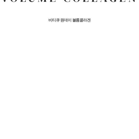
비티큐 원데이 볼륨콜라겐