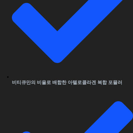
비티큐만의 비율로 배합한 아텔로콜라겐 복합 포뮬러