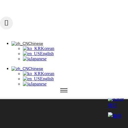
콘텐츠로 건너뛰기
Chinese
Korean
English
Japanese
Chinese
Korean
Chinese
English
Korean
Japanese
English
Japanese
Chinese
Korean
English
Japanese