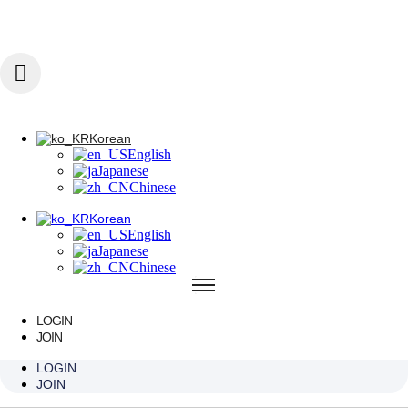
콘텐츠로 건너뛰기
Korean
English
Japanese
Chinese
Korean
English
Korean
Japanese
English
Chinese
Japanese
Chinese
Korean
English
Japanese
Chinese
LOGIN
JOIN
BTQ SKIN
LOGIN
JOIN
BOOSTER