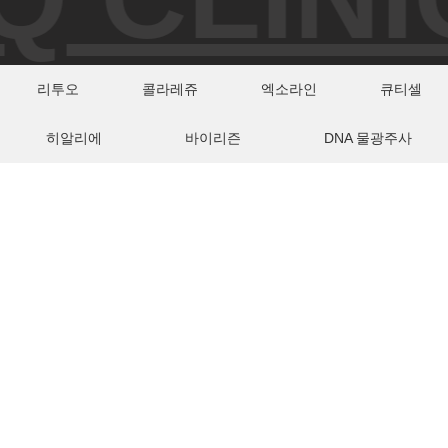
리투오
콜라레쥬
엑소라인
큐티셀
히알리에
바이리즌
DNA 물광주사
PREMIUM INTERIOR
BTQ CLINIC
INTERIOR
비티큐의원은 고급스럽고 안락한 인테리어로, 편안한 시술 경험을 제공합니다.