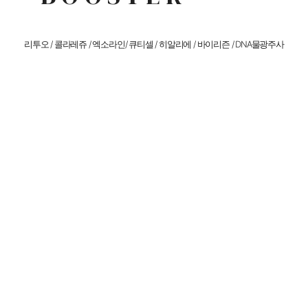
리투오 / 콜라레쥬 / 엑소라인/ 큐티셀 / 히알리에 / 바이리즌 / DNA물광주사