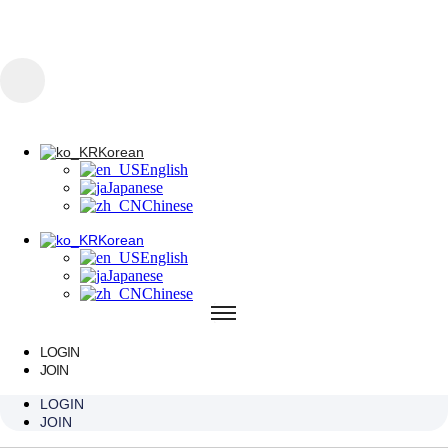
콘텐츠로 건너뛰기
Korean
English
Japanese
Chinese
Korean
English
Korean
Japanese
English
Chinese
Japanese
Chinese
Korean
English
Japanese
Chinese
LOGIN
색소/문신/브라이트닝
JOIN
LOGIN
PREMIUM INTERIOR
JOIN