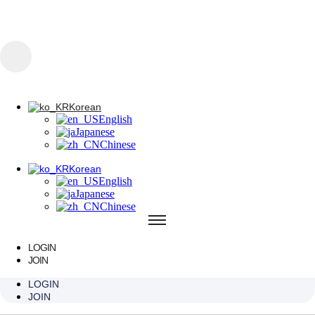
콘텐츠로 건너뛰기
Korean
English
Japanese
Chinese
Korean
English
Korean
Japanese
English
Chinese
Japanese
Chinese
Korean
English
Japanese
Chinese
LOGIN
JOIN
한 번의 선택,
LOGIN
JOIN