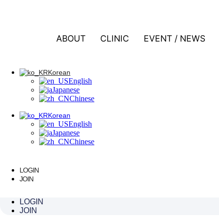
콘텐츠로 건너뛰기
ABOUT
CLINIC
EVENT / NEWS
Korean
English
Japanese
Chinese
Korean
English
Korean
Japanese
English
Chinese
Japanese
Chinese
Korean
English
Japanese
Chinese
LOGIN
JOIN
비티큐의원 이승민 원장, 쥬브아셀V 활용
LOGIN
JOIN