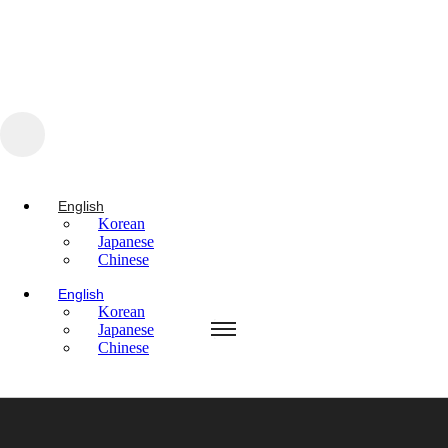
콘텐츠로 건너뛰기
English
Korean
Japanese
Chinese
English
Korean
English
Japanese
Korean
Chinese
Japanese
Chinese
English
Korean
Japanese
Chinese