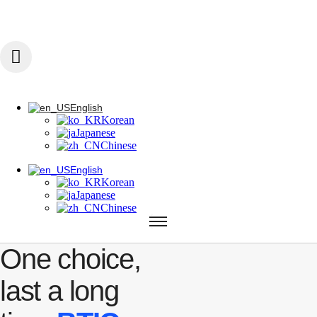
콘텐츠로 건너뛰기
English
Korean
Japanese
Chinese
English
Korean
English
Japanese
Korean
Chinese
Japanese
Chinese
English
Korean
Japanese
Chinese
One choice,
last a long