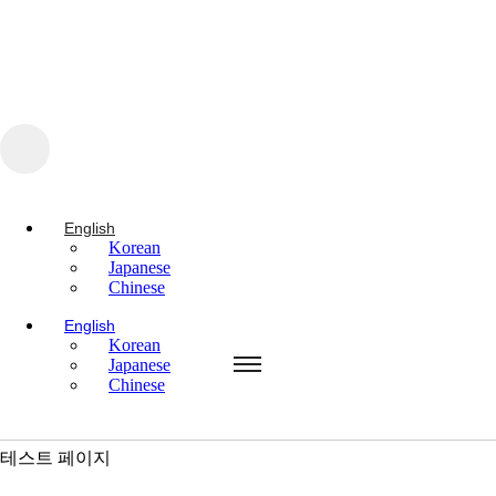
콘텐츠로 건너뛰기
English
Korean
Japanese
Chinese
English
Korean
English
Japanese
Korean
Chinese
Japanese
Chinese
English
Korean
Japanese
Chinese
상담신청 패키지
테스트 페이지